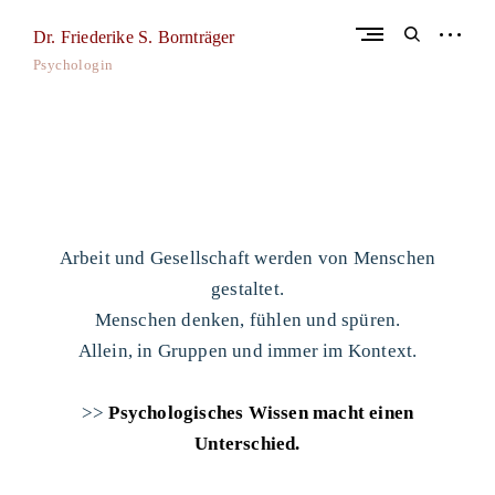
Skip
to
open
open
Dr. Friederike S. Bornträger
content
sidebar
search
Psychologin
form
Arbeit und Gesellschaft werden von Menschen
gestaltet.
Menschen denken, fühlen und spüren.
Allein, in Gruppen und immer im Kontext.
>>
Psychologisches Wissen macht einen
Unterschied.